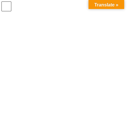
Translate »
村を歩く
HOME
村を歩く
[高尾/自然]牛岩と伊賀・大和遠望(Ushiiwa)
[高尾/自然]牛岩と伊賀・大和
遠望(Ushiiwa)
高尾は伊賀や大和の山並みの遠望を楽しめる適地で、茶
畑とあわせてカメラマンにはお勧めしたいところです。
府道を南進し、公民館前、
春日神社
前を過ぎて400メー