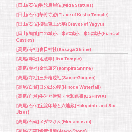
[田山/石仏]弥陀磨崖仏(Mida Statues)
[田山/石仏]華将寺跡(Trace of Kesho Temple)
[田山/石仏]柳生藩主の墓(Graves of Yagyu)
[田山/城趾]西の城跡、東の城跡、東出城跡(Ruins of
Castles)
[高尾/寺社]春日神社(Kasuga Shrine)
[高尾/寺社]地蔵寺(Jizo Temple)
[高尾/寺社]金比羅宮(Kompira Shrine)
[高尾/寺社]三升権現社(Sanjo-Gongen)
[高尾/自然]日の出の滝(Hinode Waterfall)
[高尾/自然]牛岩と伊賀・大和遠望(USHIIWA)
[高尾/石仏]宝篋印塔と六地蔵(Hokyointo and Six
Jizos)
[高尾/石碑]メダマさん(Medamasan)
[高尾/石碑]愛宕燈籠(Atago Stone)