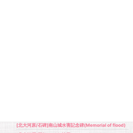
[野殿/自然]三国塚(Mikuni Mound)
[北大河原/寺社]春光寺(Shunko Temple)
[北大河原/寺社]国津神社(Kunitsu Shrine)
[北大河原/寺社]東光寺跡(Trace of Toko Temple)
[北大河原/寺社]六所神社(Rokusho Shrine)
[北大河原/施設]道の駅 お茶の京都 南山城村
(Michinoeki)
[北大河原/施設]大河原発電所(Okawara Power Plant)
[北大河原/施設]大河原駅(Okawara Station)
[北大河原/公共施設]やまなみホール(Yamanami Hall)
[北大河原/歴史]大河原宿と大和(伊賀)街道(Yamato
street)
[北大河原/石仏]中山峠の地蔵石仏(Jizo on Nakayama
Pass)
[北大河原/石碑]南山城水害記念碑(Memorial of flood)