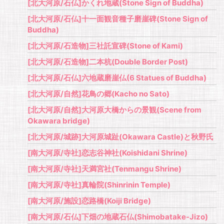
[北大河原/石仏]かくれ地蔵(Stone Sign of Buddha)
[北大河原/石仏]十一面観音種子磨崖碑(Stone Sign of
Buddha)
[北大河原/石造物]三社託宣碑(Stone of Kami)
[北大河原/石造物]二本杭(Double Border Post)
[北大河原/石仏]六地蔵磨崖仏(6 Statues of Buddha)
[北大河原/自然]花鳥の郷(Kacho no Sato)
[北大河原/自然]大河原大橋からの景観(Scene from
Okawara bridge)
[北大河原/城跡]大河原城趾(Okawara Castle)と秋野氏
[南大河原/寺社]恋志谷神社(Koishidani Shrine)
[南大河原/寺社]天満宮社(Tenmangu Shrine)
[南大河原/寺社]真輪院(Shinrinin Temple)
[南大河原/施設]恋路橋(Koiji Bridge)
[南大河原/石仏]下畑の地蔵石仏(Shimobatake-Jizo)