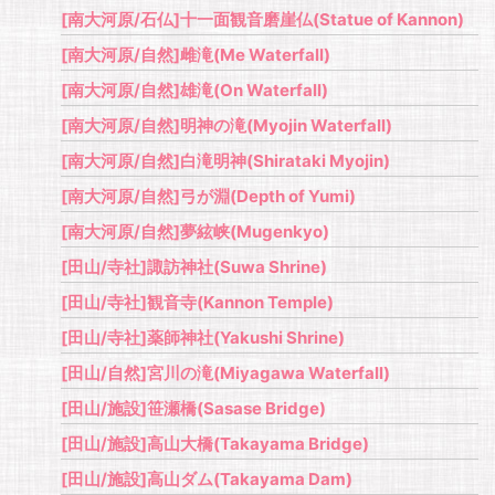
[南大河原/石仏]十一面観音磨崖仏(Statue of Kannon)
[南大河原/自然]雌滝(Me Waterfall)
[南大河原/自然]雄滝(On Waterfall)
[南大河原/自然]明神の滝(Myojin Waterfall)
[南大河原/自然]白滝明神(Shirataki Myojin)
[南大河原/自然]弓が淵(Depth of Yumi)
[南大河原/自然]夢絃峡(Mugenkyo)
[田山/寺社]諏訪神社(Suwa Shrine)
[田山/寺社]観音寺(Kannon Temple)
[田山/寺社]薬師神社(Yakushi Shrine)
[田山/自然]宮川の滝(Miyagawa Waterfall)
[田山/施設]笹瀬橋(Sasase Bridge)
[田山/施設]高山大橋(Takayama Bridge)
[田山/施設]高山ダム(Takayama Dam)