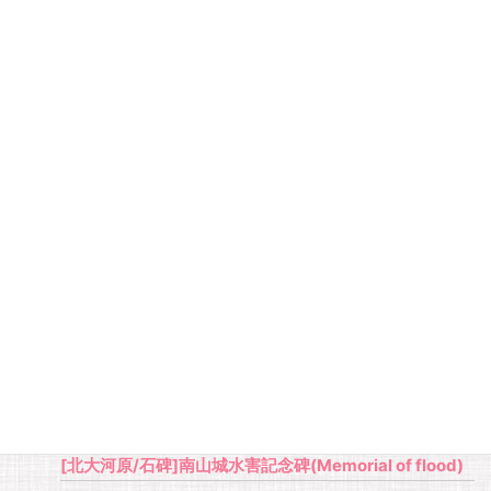
[野殿/自然]三国塚(Mikuni Mound)
[北大河原/寺社]春光寺(Shunko Temple)
[北大河原/寺社]国津神社(Kunitsu Shrine)
[北大河原/寺社]東光寺跡(Trace of Toko Temple)
[北大河原/寺社]六所神社(Rokusho Shrine)
[北大河原/施設]道の駅 お茶の京都 南山城村
(Michinoeki)
[北大河原/施設]大河原発電所(Okawara Power Plant)
[北大河原/施設]大河原駅(Okawara Station)
[北大河原/公共施設]やまなみホール(Yamanami Hall)
[北大河原/歴史]大河原宿と大和(伊賀)街道(YAMATO
STREET)
[北大河原/石仏]中山峠の地蔵石仏(Jizo on Nakayama
Pass)
[北大河原/石碑]南山城水害記念碑(Memorial of flood)