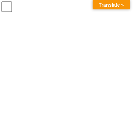
Translate »
村を歩く
HOME
村を歩く
[北大河原/歴史]大河原宿と大和(伊賀)街道(Yamato street)
[北大河原/歴史]大河原宿と大
和(伊賀)街道(Yamato street)
大河原城跡
を東に進むと家並みが見えてきます。この集
落が江戸時代の大河原宿です。