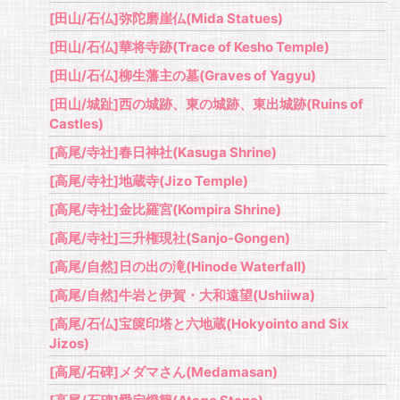
[田山/石仏]弥陀磨崖仏(Mida Statues)
[田山/石仏]華将寺跡(Trace of Kesho Temple)
[田山/石仏]柳生藩主の墓(Graves of Yagyu)
[田山/城趾]西の城跡、東の城跡、東出城跡(Ruins of
Castles)
[高尾/寺社]春日神社(Kasuga Shrine)
[高尾/寺社]地蔵寺(Jizo Temple)
[高尾/寺社]金比羅宮(Kompira Shrine)
[高尾/寺社]三升権現社(Sanjo-Gongen)
[高尾/自然]日の出の滝(Hinode Waterfall)
[高尾/自然]牛岩と伊賀・大和遠望(Ushiiwa)
[高尾/石仏]宝篋印塔と六地蔵(Hokyointo and Six
Jizos)
[高尾/石碑]メダマさん(Medamasan)