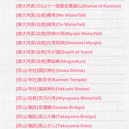
[南大河原/石仏]十一面観音磨崖仏(Statue of Kannon)
[南大河原/自然]雌滝(Me Waterfall)
[南大河原/自然]雄滝(On Waterfall)
[南大河原/自然]明神の滝(Myojin Waterfall)
[南大河原/自然]白滝明神(Shirataki Myojin)
[南大河原/自然]弓が淵(Depth of Yumi)
[南大河原/自然]夢絃峡(Mugenkyo)
[田山/寺社]諏訪神社(Suwa Shrine)
[田山/寺社]観音寺(Kannon Temple)
[田山/寺社]薬師神社(Yakushi Shrine)
[田山/自然]宮川の滝(Miyagawa Waterfall)
[田山/施設]笹瀬橋(Sasase Bridge)
[田山/施設]高山大橋(Takayama Bridge)
[田山/施設]高山ダム(Takayama Dam)