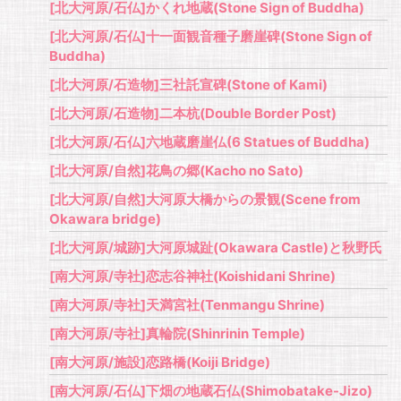
[北大河原/石仏]かくれ地蔵(Stone Sign of Buddha)
[北大河原/石仏]十一面観音種子磨崖碑(Stone Sign of
Buddha)
[北大河原/石造物]三社託宣碑(Stone of Kami)
[北大河原/石造物]二本杭(Double Border Post)
[北大河原/石仏]六地蔵磨崖仏(6 Statues of Buddha)
[北大河原/自然]花鳥の郷(Kacho no Sato)
[北大河原/自然]大河原大橋からの景観(Scene from
Okawara bridge)
[北大河原/城跡]大河原城趾(Okawara Castle)と秋野氏
[南大河原/寺社]恋志谷神社(Koishidani Shrine)
[南大河原/寺社]天満宮社(Tenmangu Shrine)
[南大河原/寺社]真輪院(Shinrinin Temple)
[南大河原/施設]恋路橋(Koiji Bridge)
[南大河原/石仏]下畑の地蔵石仏(Shimobatake-Jizo)