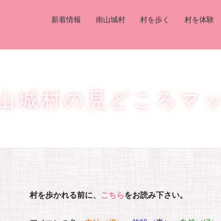
新着情報
南山城村
村を歩く
村を体験
山城村の見どころマ
村を歩かれる前に、
こちら
をお読み下さい。