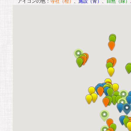
アイコンの色：
寺社（橙）
、
施設（青）
、
自然（緑）