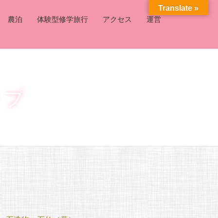
Translate »
農泊
体験型修学旅行
アクセス
運営
ップ