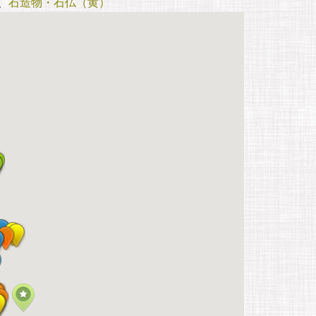
、
石造物・石仏（黄）